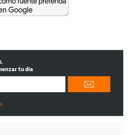
IL
menzar tu día
es