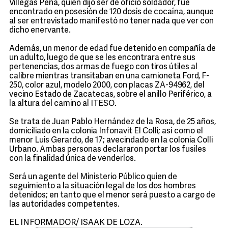
Villegas Peña, quien dijo ser de oficio soldador, fue
encontrado en posesión de 120 dosis de cocaína, aunque
al ser entrevistado manifestó no tener nada que ver con
dicho enervante.
Además, un menor de edad fue detenido en compañía de
un adulto, luego de que se les encontrara entre sus
pertenencias, dos armas de fuego con tiros útiles al
calibre mientras transitaban en una camioneta Ford, F-
250, color azul, modelo 2000, con placas ZA-94962, del
vecino Estado de Zacatecas, sobre el anillo Periférico, a
la altura del camino al ITESO.
Se trata de Juan Pablo Hernández de la Rosa, de 25 años,
domiciliado en la colonia Infonavit El Colli; así como el
menor Luis Gerardo, de 17; avecindado en la colonia Colli
Urbano. Ambas personas declararon portar los fusiles
con la finalidad única de venderlos.
Será un agente del Ministerio Público quien de
seguimiento a la situación legal de los dos hombres
detenidos; en tanto que el menor será puesto a cargo de
las autoridades competentes.
EL INFORMADOR/ ISAAK DE LOZA.