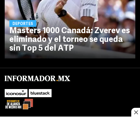
DEPORTES
Masters 1000 Canadá: Zverev es
eliminado y el torneo se queda
sin Top 5 del ATP
No te pierdas las novedades de último momento.
¡Síguenos!
SUBIR
Este sitio web utiliza cookies propias y de terceros para optimizar su
FACEBOOK
TWITTER
navegacion, adaptarse a sus preferencias y realizar labores analiticas.