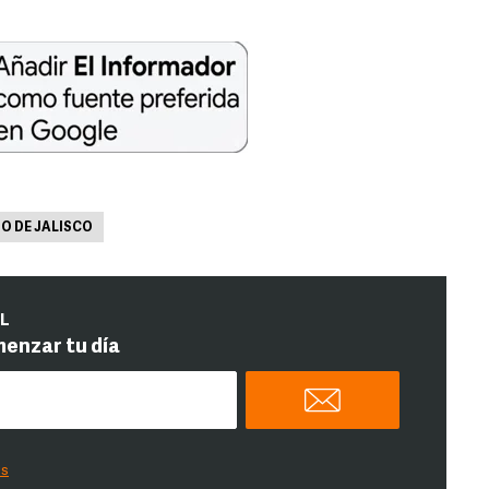
O DE JALISCO
IL
menzar tu día
es