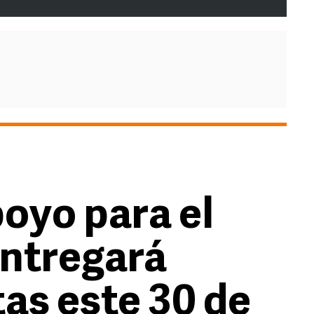
poyo para el
ntregará
tas este 30 de