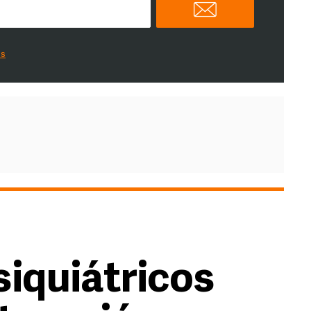
es
siquiátricos