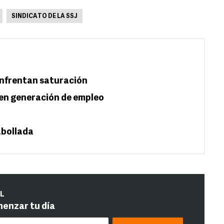
SINDICATO DE LA SSJ
enfrentan saturación
 en generación de empleo
abollada
IL
menzar tu día