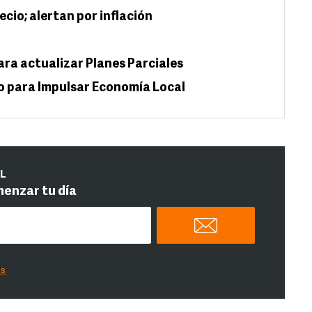
ecio; alertan por inflación
ara actualizar Planes Parciales
o para Impulsar Economía Local
IL
menzar tu día
es