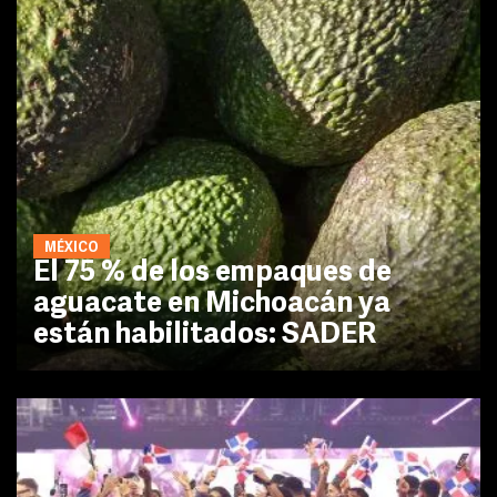
MÉXICO
El 75 % de los empaques de
aguacate en Michoacán ya
están habilitados: SADER