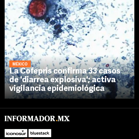
MÉXICO
La Cofepris confirma 33 casos
de 'diarrea explosiva'; activa
vigilancia epidemiológica