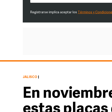
Registrarse implica aceptar los
Términos y Condicion
JALISCO
|
En noviembre
estas placas