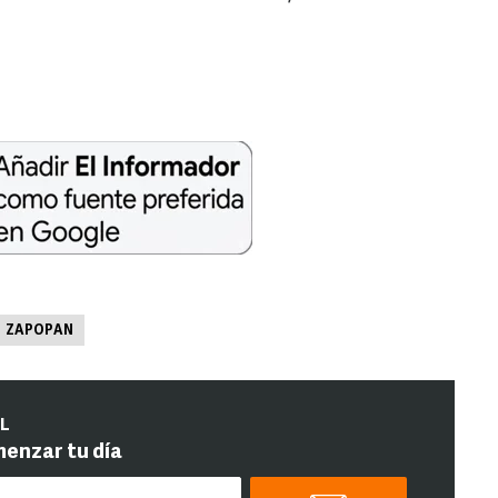
ZAPOPAN
IL
menzar tu día