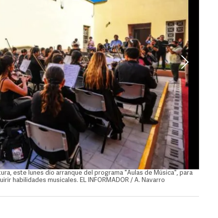
tura, este lunes dio arranque del programa "Aulas de Música", para
Como p
quirir habilidades musicales. EL INFORMADOR / A. Navarro
que la