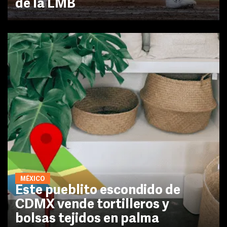
de la LMB
MÉXICO
Este pueblito escondido de
CDMX vende tortilleros y
bolsas tejidos en palma