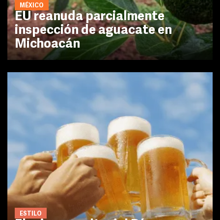
MÉXICO
EU reanuda parcialmente
inspección de aguacate en
Michoacán
ESTILO