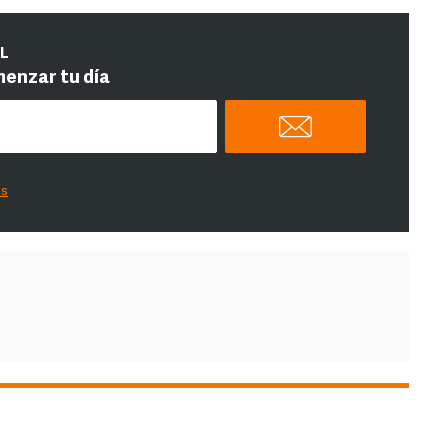
IL
menzar tu día
es