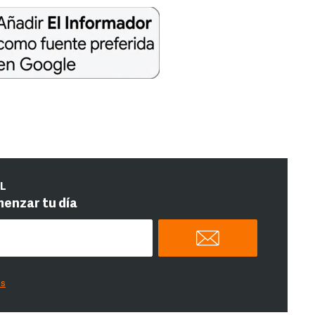
IL
menzar tu día
es