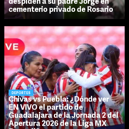
despiden a su padre Jorge en
cementerio privado de Rosario
DEPORTES
Chivas vs Puebla: ¿Dónde ver
EN VIVO el partido de
Guadalajara de la Jornada 2 del
Apertura 2026 de la Liga MX