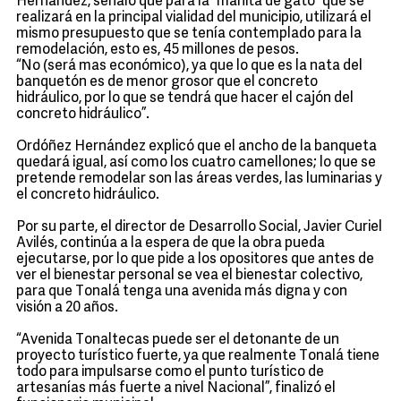
Hernández, señaló que para la “manita de gato” que se
realizará en la principal vialidad del municipio, utilizará el
mismo presupuesto que se tenía contemplado para la
remodelación, esto es, 45 millones de pesos.
“No (será mas económico), ya que lo que es la nata del
banquetón es de menor grosor que el concreto
hidráulico, por lo que se tendrá que hacer el cajón del
concreto hidráulico”.
Ordóñez Hernández explicó que el ancho de la banqueta
quedará igual, así como los cuatro camellones; lo que se
pretende remodelar son las áreas verdes, las luminarias y
el concreto hidráulico.
Por su parte, el director de Desarrollo Social, Javier Curiel
Avilés, continúa a la espera de que la obra pueda
ejecutarse, por lo que pide a los opositores que antes de
ver el bienestar personal se vea el bienestar colectivo,
para que Tonalá tenga una avenida más digna y con
visión a 20 años.
“Avenida Tonaltecas puede ser el detonante de un
proyecto turístico fuerte, ya que realmente Tonalá tiene
todo para impulsarse como el punto turístico de
artesanías más fuerte a nivel Nacional”, finalizó el