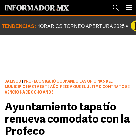
TENDENCIAS:
HORARIOS TORNEO APERTURA 2025
JALISCO
|
PROFECO SIGUIÓ OCUPANDO LAS OFICINAS DEL
MUNICIPIO HASTA ESTE AÑO, PESE A QUE EL ÚLTIMO CONTRATO SE
VENCIÓ HACE OCHO AÑOS
Ayuntamiento tapatío
renueva comodato con la
Profeco