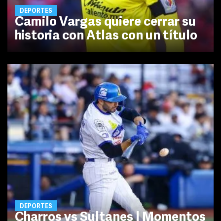
DEPORTES
Camilo Vargas quiere cerrar su
historia con Atlas con un título
DEPORTES
Charros vs Sultanes | Momentos