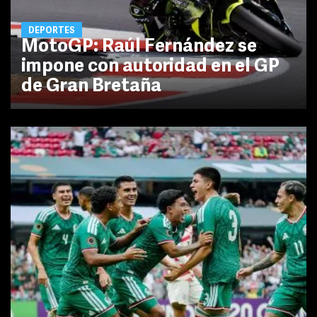
DEPORTES
MotoGP: Raúl Fernández se
impone con autoridad en el GP
de Gran Bretaña