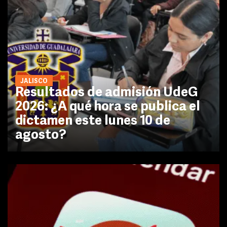
JALISCO
Resultados de admisión UdeG
2026: ¿A qué hora se publica el
dictamen este lunes 10 de
agosto?