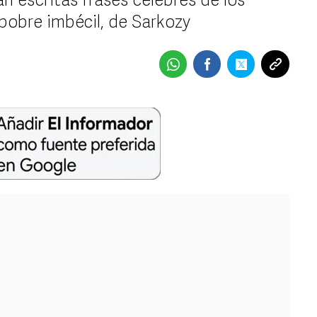
n escritas frases celebres de los
pobre imbécil, de Sarkozy