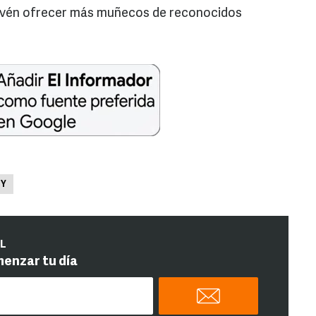
prevén ofrecer más muñecos de reconocidos
ZY
IL
menzar tu día