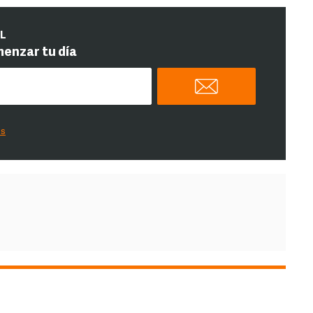
IL
menzar tu día
es