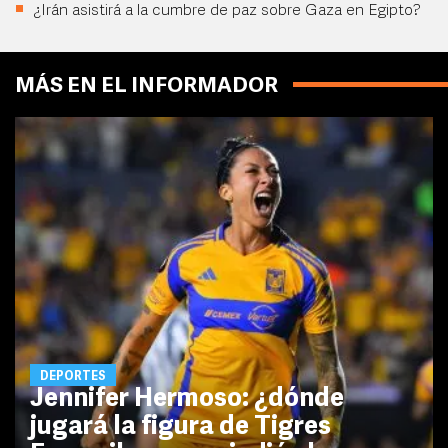
¿Irán asistirá a la cumbre de paz sobre Gaza en Egipto?
MÁS EN EL INFORMADOR
DEPORTES
Jennifer Hermoso: ¿dónde
jugará la figura de Tigres