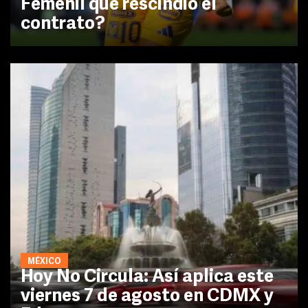
Femenil que rescindió el
contrato?
MÉXICO
Hoy No Circula: Así aplica este
viernes 7 de agosto en CDMX y