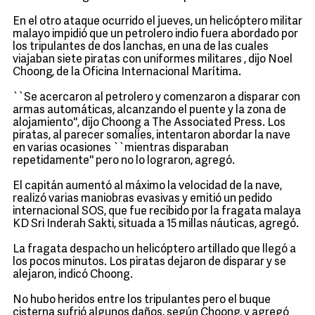
En el otro ataque ocurrido el jueves, un helicóptero militar
malayo impidió que un petrolero indio fuera abordado por
los tripulantes de dos lanchas, en una de las cuales
viajaban siete piratas con uniformes militares , dijo Noel
Choong, de la Oficina Internacional Marítima.
``Se acercaron al petrolero y comenzaron a disparar con
armas automáticas, alcanzando el puente y la zona de
alojamiento'', dijo Choong a The Associated Press. Los
piratas, al parecer somalíes, intentaron abordar la nave
en varias ocasiones ``mientras disparaban
repetidamente'' pero no lo lograron, agregó.
El capitán aumentó al máximo la velocidad de la nave,
realizó varias maniobras evasivas y emitió un pedido
internacional SOS, que fue recibido por la fragata malaya
KD Sri Inderah Sakti, situada a 15 millas náuticas, agregó.
La fragata despacho un helicóptero artillado que llegó a
los pocos minutos. Los piratas dejaron de disparar y se
alejaron, indicó Choong.
No hubo heridos entre los tripulantes pero el buque
cisterna sufrió algunos daños, según Choong, y agregó