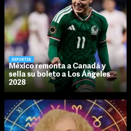
DEPORTES
México remonta a Canadá y
sella su boleto a Los Ángeles
2028