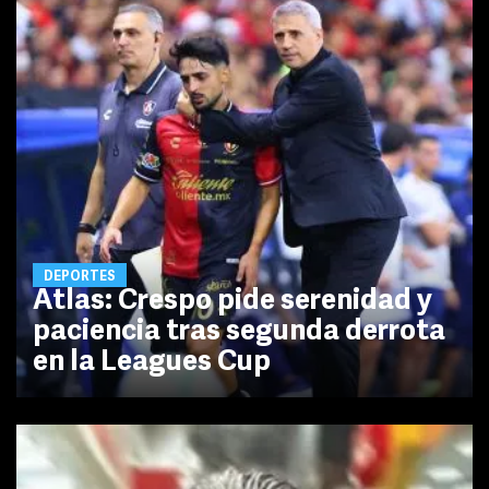
DEPORTES
Atlas: Crespo pide serenidad y
paciencia tras segunda derrota
en la Leagues Cup