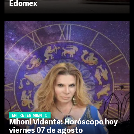
Edomex
ENTRETENIMIENTO
Mhoni Vidente: Horóscopo hoy
viernes 07 de agosto