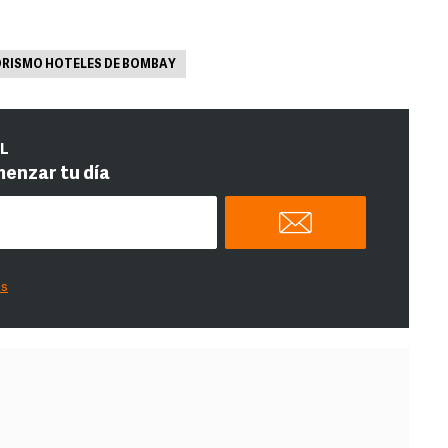
RISMO HOTELES DE BOMBAY
IL
menzar tu día
es