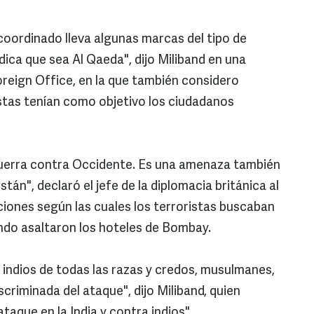
coordinado lleva algunas marcas del tipo de
ica que sea Al Qaeda", dijo Miliband en una
oreign Office, en la que también considero
stas tenían como objetivo los ciudadanos
guerra contra Occidente. Es una amenaza también
stán", declaró el jefe de la diplomacia británica al
iones según las cuales los terroristas buscaban
ndo asaltaron los hoteles de Bombay.
 indios de todas las razas y credos, musulmanes,
iscriminada del ataque", dijo Miliband, quien
taque en la India y contra indios".