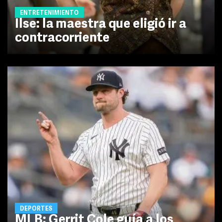
ENTRETENIMIENTO
Ilse: la maestra que eligió ir a
contracorriente
DEPORTES
MLB: Gerrit Cole guía a los