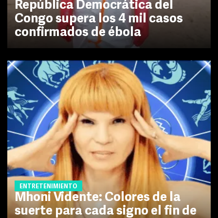
República Democrática del
Congo supera los 4 mil casos
confirmados de ébola
ENTRETENIMIENTO
Mhoni Vidente: Colores de la
suerte para cada signo el fin de