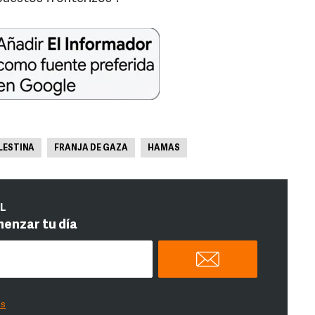
LESTINA
FRANJA DE GAZA
HAMAS
IL
menzar tu día
es