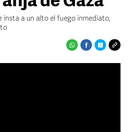
ranja de Gaza
e insta a un alto el fuego inmediato,
eto