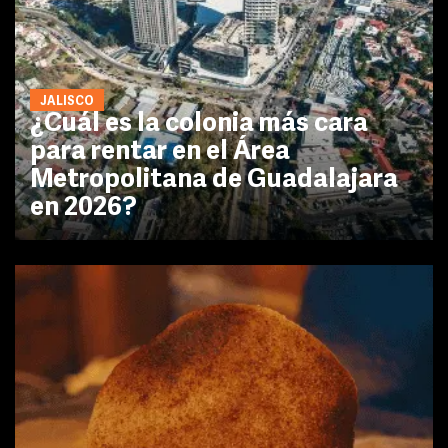
JALISCO
¿Cuál es la colonia más cara
para rentar en el Área
Metropolitana de Guadalajara
en 2026?