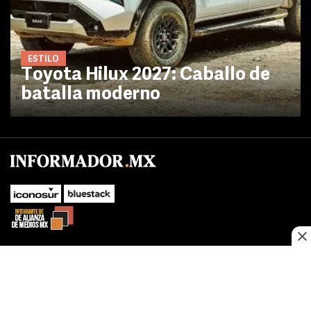
ESTILO
Toyota Hilux 2027: Caballo de
batalla moderno
No te pierdas las novedades de último momento.
¡Síguenos!
SUBIR
Este sitio web utiliza cookies propias y de terceros para optimizar su
FACEBOOK
TWITTER
navegacion, adaptarse a sus preferencias y realizar labores analiticas.
Al continuar navegando acepta nuestro
Política de cookies.