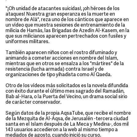
"¡Oh unidad de atacantes suicidas!, ¡oh héroes de los
ataques! Nuestra gran esperanza es la muerte en
nombre de Alá", reza uno de los cánticos que aparece en
un vídeo que muestra sesiones de entrenamiento de la
milicia de Hamás, las Brigadas de Azedín Al-Kasem, en la
que sus milicianos aparecen pertrechados con fusiles y
uniformes militares.
También aparecen niños con el rostro difuminado y
animando a cometer acciones en nombre del Islam,
mientras que en otros se ensalza a los "mártires" de la
resistencia (lucha armada) contra Israel y de
organizaciones de tipo yihadista como Al Qaeda.
Otro de los vídeos más solicitados es la novela difundida
con éxito durante el último mes sagrado del Ramadán,
Bab al-Hara, o la Puerta del Vecino, un drama social sirio
de carácter conservador.
Según datos de la propia AqsaTube, que recibe el nombre
de la Mezquita de Al-Aqsa, de Jerusalén -tercera ciudad
santa en el Islam después de La Meca y Medina-, dos mil
143 usuarios accedieron a la web al mismo tiempo a
mediados de agosto, cuando inició su curso.