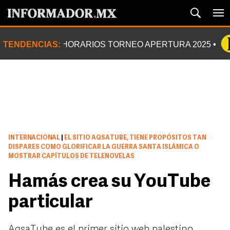
TENDENCIAS:
HORARIOS TORNEO APERTURA 2025
INTERNACIONAL
|
EL SITIO AQSATUBE, TIENE PROPÓSITOS TAN
DISPARES COMO GLORIFICAR LA GUERRA SANTA ISLÁMICA O
MOSTRAR CAPÍTULOS DE TELENOVELAS
Hamás crea su YouTube
particular
AqsaTube es el primer sitio web palestino