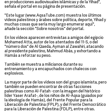
en producciones audiovisuales islámicas y de la Yihad",
señala el portal en su página de presentación.
"Este lugar (www.AqsaTube.com) muestra los últimos
vídeos palestinos y árabes sobre política, deporte, Yihad y
muchas cosas que sería muy largo enumerar aquí",
añade la sección "Sobre nosotros" del portal.
En los vídeos aparecen entrevistas a amigos del egipcio
Mohamed Atta, autor de los atentados del 11-S, o del
"número dos" de Al Qaeda, Ayman al Zawahiri, atacando
al presidente palestino, Mahmud Abás, y exhortando a
Hamás a reforzar su peso.
También se muestra a milicianos durante su
entrenamiento y a encapuchados con chalecos con
explosivos.
La mayor parte de los vídeos son del grupo islamista, pero
también se pueden encontrar de otras facciones
palestinas como Al-Fatah -con la imagen del histórico
líder Yaser Arafat-, de los niños de Al-Aqsa (guiados por
la ideología de Hamás), del Frente Popular para la
Liberación de Palestina (FPLP), y del Frente Democrático
para la Liberación de Palestina (FDLP), entre otras.