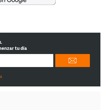
IL
menzar tu día
es