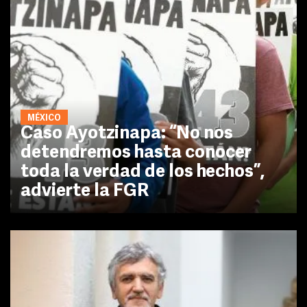
MÉXICO
Caso Ayotzinapa: “No nos
detendremos hasta conocer
toda la verdad de los hechos”,
advierte la FGR