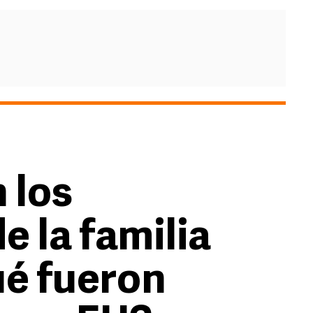
 los
e la familia
ué fueron