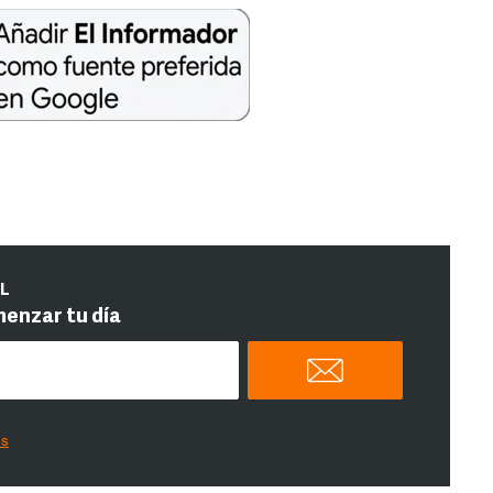
IL
menzar tu día
es