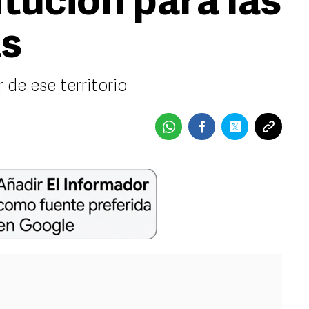
tución para las
as
de ese territorio