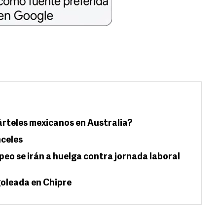
árteles mexicanos en Australia?
nceles
eo se irán a huelga contra jornada laboral
oleada en Chipre