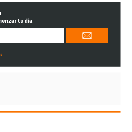
IL
menzar tu día
es