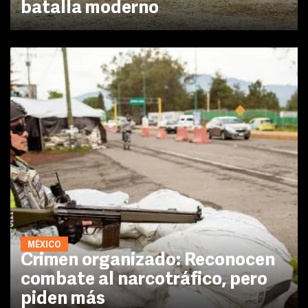
batalla moderno
MÉXICO
Crimen organizado: Reconocen
combate al narcotráfico, pero
piden más