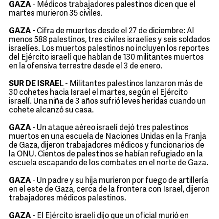
GAZA
- Médicos trabajadores palestinos dicen que el
martes murieron 35 civiles.
GAZA
- Cifra de muertos desde el 27 de diciembre: Al
menos 588 palestinos, tres civiles israelíes y seis soldados
israelíes. Los muertos palestinos no incluyen los reportes
del Ejército israelí que hablan de 130 militantes muertos
en la ofensiva terrestre desde el 3 de enero.
SUR DE ISRAE
L - Militantes palestinos lanzaron más de
30 cohetes hacia Israel el martes, según el Ejército
israelí. Una niña de 3 años sufrió leves heridas cuando un
cohete alcanzó su casa.
GAZA
- Un ataque aéreo israelí dejó tres palestinos
muertos en una escuela de Naciones Unidas en la Franja
de Gaza, dijeron trabajadores médicos y funcionarios de
la ONU. Cientos de palestinos se habían refugiado en la
escuela escapando de los combates en el norte de Gaza.
GAZA
- Un padre y su hija murieron por fuego de artillería
en el este de Gaza, cerca de la frontera con Israel, dijeron
trabajadores médicos palestinos.
GAZA
- El Ejército israelí dijo que un oficial murió en