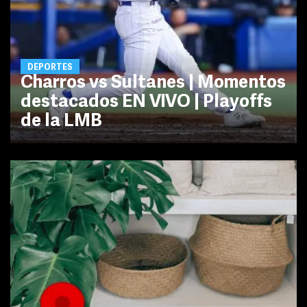
DEPORTES
Charros vs Sultanes | Momentos
destacados EN VIVO | Playoffs
de la LMB