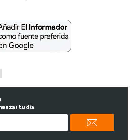
IL
menzar tu día