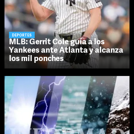
DEPORTES
MLB: Gerrit Cole guía a los
Yankees ante Atlanta y alcanza
los mil ponches