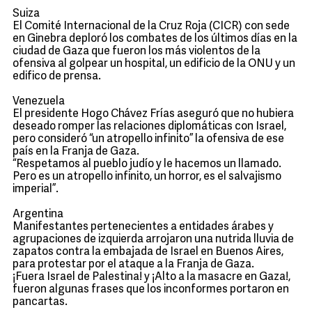
Suiza
El Comité Internacional de la Cruz Roja (CICR) con sede
en Ginebra deploró los combates de los últimos días en la
ciudad de Gaza que fueron los más violentos de la
ofensiva al golpear un hospital, un edificio de la ONU y un
edifico de prensa.
Venezuela
El presidente Hogo Chávez Frías aseguró que no hubiera
deseado romper las relaciones diplomáticas con Israel,
pero consideró “un atropello infinito” la ofensiva de ese
país en la Franja de Gaza.
“Respetamos al pueblo judío y le hacemos un llamado.
Pero es un atropello infinito, un horror, es el salvajismo
imperial”.
Argentina
Manifestantes pertenecientes a entidades árabes y
agrupaciones de izquierda arrojaron una nutrida lluvia de
zapatos contra la embajada de Israel en Buenos Aires,
para protestar por el ataque a la Franja de Gaza.
¡Fuera Israel de Palestina! y ¡Alto a la masacre en Gaza!,
fueron algunas frases que los inconformes portaron en
pancartas.