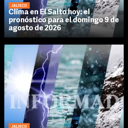
JALISCO
Clima en El Salto hoy: el
pronóstico para el domingo 9 de
agosto de 2026
JALISCO