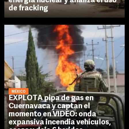
energía nuclear y analiza el uso
de fracking
MÉXICO
EXPLOTA pipa de gas en
Cuernavaca y captan el
momento en VIDEO: onda
expansiva incendia vehículos,