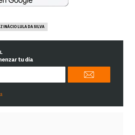
IZ INÁCIO LULA DA SILVA
IL
menzar tu día
es