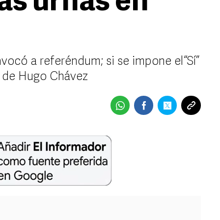
las urnas en
vocó a referéndum; si se impone el “Sí”
da de Hugo Chávez