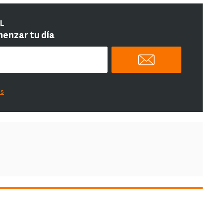
IL
menzar tu día
es