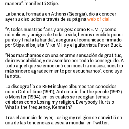
manera”, manifestó Stipe.
La banda, formada en Athens (Georgia), dio a conocer
ayer su disolución a través de su página
web oficial
.
“A todos nuestros fans y amigos: como R.E.M., y como
cómplices y amigos de toda la vida, hemos decidido poner
punto y final a la banda”, asegura el comunicado firmado
por Stipe, el bajista Mike Mills y el guitarrista Peter Buck.
“Nos marchamos con una enorme sensación de gratitud,
de irrevocabilidad, y de asombro por todo lo conseguido. A
todo aquel que se emocionó con nuestra música, nuestro
más sincero agradecimiento por escucharnos”, concluye
la nota.
La discografía de REM incluye álbumes tan conocidos
como Out of time (1991), Automatic for the people (1992)
o Monster (1994), en los cuales se recogían temas
célebres como Losing my religion, Everybody Hurts o
What’s the frequency, Kenneth?
Tras el anuncio de ayer, Losing my religion se convirtió en
una de las tendencias a escala mundial en Twitter.