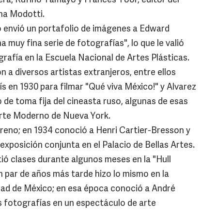
era, Rufino Tamayo y Frances Toor, editor del
na Modotti.
o envió un portafolio de imágenes a Edward
 muy fina serie de fotografías", lo que le valió
rafía en la Escuela Nacional de Artes Plásticas.
n a diversos artistas extranjeros, entre ellos
aís en 1930 para filmar "Qué viva México!" y Alvarez
de toma fija del cineasta ruso, algunas de esas
rte Moderno de Nueva York.
reno; en 1934 conoció a Henri Cartier-Bresson y
 exposición conjunta en el Palacio de Bellas Artes.
ió clases durante algunos meses en la "Hull
 par de años más tarde hizo lo mismo en la
dad de México; en esa época conoció a André
sus fotografías en un espectáculo de arte