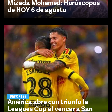
Mizada Mohamed: Horóscopos
de HOY 6 de agosto
DEPORTES
América abre con triunfo la
Leagues Cup al vencer a San