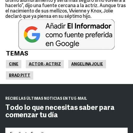
último alumbramiento y sería más seguro si no volviera a
hacerlo”, dijo una fuente cercana a la actriz. Aunque tras
el nacimiento de sus mellizos, Vivienne y Knox, Jolie
declaró que ya piensa en su séptimo hijo.
TEMAS
CINE
ACTOR- ACTRIZ
ANGELINA JOLIE
BRAD PITT
RECIBE LAS ÚLTIMAS NOTICIAS EN TU E-MAIL
Todo lo que necesitas saber para
comenzar tu día