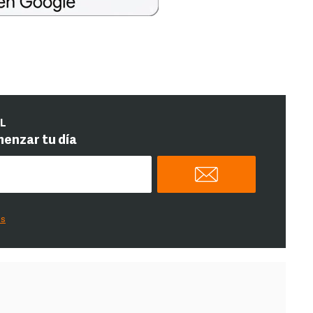
IL
menzar tu día
es