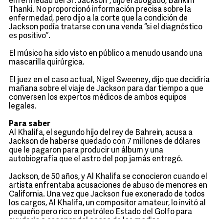
enfermedad del Sr. Jackson”, dijo el abogado, Bankim
Thanki. No proporcionó información precisa sobre la
enfermedad, pero dijo a la corte que la condición de
Jackson podía tratarse con una venda “si el diagnóstico
es positivo”.
El músico ha sido visto en público a menudo usando una
mascarilla quirúrgica.
El juez en el caso actual, Nigel Sweeney, dijo que decidiría
mañana sobre el viaje de Jackson para dar tiempo a que
conversen los expertos médicos de ambos equipos
legales.
Para saber
Al Khalifa, el segundo hijo del rey de Bahrein, acusa a
Jackson de haberse quedado con 7 millones de dólares
que le pagaron para producir un álbum y una
autobiografía que el astro del pop jamás entregó.
Jackson, de 50 años, y Al Khalifa se conocieron cuando el
artista enfrentaba acusaciones de abuso de menores en
California. Una vez que Jackson fue exonerado de todos
los cargos, Al Khalifa, un compositor amateur, lo invitó al
pequeño pero rico en petróleo Estado del Golfo para