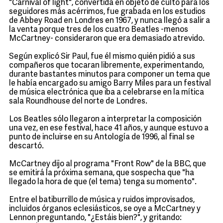
"Carnival of light", convertida en objeto de culto para los
seguidores más acérrimos, fue grabada en los estudios
de Abbey Road en Londres en 1967, y nunca llegó a salir a
la venta porque tres de los cuatro Beatles -menos
McCartney- consideraron que era demasiado atrevido.
Según explicó Sir Paul, fue él mismo quién pidió a sus
compañeros que tocaran libremente, experimentando,
durante bastantes minutos para componer un tema que
le había encargado su amigo Barry Miles para un festival
de música electrónica que iba a celebrarse en la mítica
sala Roundhouse del norte de Londres.
Los Beatles sólo llegaron a interpretar la composición
una vez, en ese festival, hace 41 años, y aunque estuvo a
punto de incluirse en su Antología de 1996, al final se
descartó.
McCartney dijo al programa "Front Row" de la BBC, que
se emitirá la próxima semana, que sospecha que "ha
llegado la hora de que (el tema) tenga su momento".
Entre el batiburrillo de música y ruidos improvisados,
incluidos órganos eclesiásticos, se oye a McCartney y
Lennon preguntando, "¿Estáis bien?", y gritando: