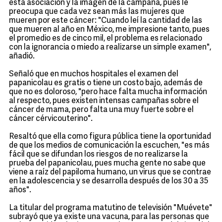
esta asociación y la imagen de la campaña, pues le
preocupa que cada vez sean más las mujeres que
mueren por este cáncer: "Cuando leí la cantidad de las
que mueren al año en México, me impresione tanto, pues
el promedio es de cinco mil, el problema es relacionado
con la ignorancia o miedo a realizarse un simple examen",
añadió.
Señaló que en muchos hospitales el examen del
papanicolau es gratis o tiene un costo bajo, además de
que no es doloroso, "pero hace falta mucha información
al respecto, pues existen intensas campañas sobre el
cáncer de mama, pero falta una muy fuerte sobre el
cáncer cérvicouterino".
Resaltó que ella como figura pública tiene la oportunidad
de que los medios de comunicación la escuchen, "es más
fácil que se difundan los riesgos de no realizarse la
prueba del papanicolau, pues mucha gente no sabe que
viene a raíz del papiloma humano, un virus que se contrae
en la adolescencia y se desarrolla después de los 30 a 35
años".
La titular del programa matutino de televisión "Muévete"
subrayó que ya existe una vacuna, para las personas que